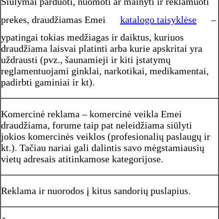
Siūlymai parduoti, nuomoti ar mainyti ir reklamuoti
prekes, draudžiamas Emei
katalogo taisyklėse
–
ypatingai tokias medžiagas ir daiktus, kuriuos
draudžiama laisvai platinti arba kurie apskritai yra
uždrausti (pvz., šaunamieji ir kiti įstatymų
reglamentuojami ginklai, narkotikai, medikamentai,
padirbti gaminiai ir kt).
Komercinė reklama – komercinė veikla Emei
draudžiama, forume taip pat neleidžiama siūlyti
jokios komercinės veiklos (profesionalių paslaugų ir
kt.). Tačiau nariai gali dalintis savo mėgstamiausių
vietų adresais atitinkamose kategorijose.
Reklama ir nuorodos į kitus sandorių puslapius.