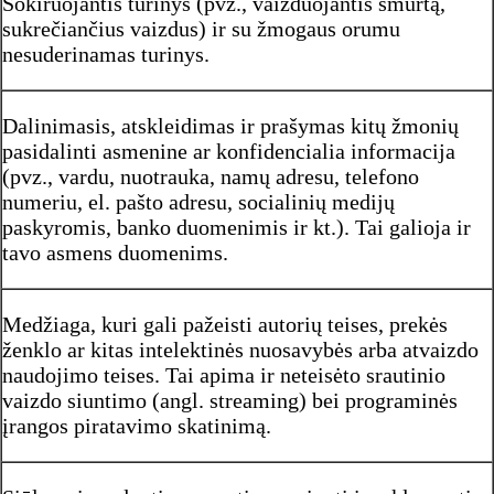
Šokiruojantis turinys (pvz., vaizduojantis smurtą,
sukrečiančius vaizdus) ir su žmogaus orumu
nesuderinamas turinys.
Dalinimasis, atskleidimas ir prašymas kitų žmonių
pasidalinti asmenine ar konfidencialia informacija
(pvz., vardu, nuotrauka, namų adresu, telefono
numeriu, el. pašto adresu, socialinių medijų
paskyromis, banko duomenimis ir kt.). Tai galioja ir
tavo asmens duomenims.
Medžiaga, kuri gali pažeisti autorių teises, prekės
ženklo ar kitas intelektinės nuosavybės arba atvaizdo
naudojimo teises. Tai apima ir neteisėto srautinio
vaizdo siuntimo (angl. streaming) bei programinės
įrangos piratavimo skatinimą.