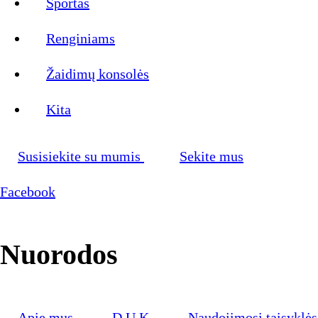
Sportas
Renginiams
Žaidimų konsolės
Kita
Susisiekite su mumis
Sekite mus
Facebook
Nuorodos
Apie mus
D.U.K
Naudojimosi taisyklės