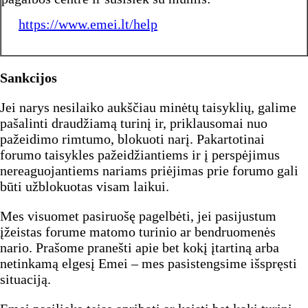
https://www.emei.lt/help
Sankcijos
Jei narys nesilaiko aukščiau minėtų taisyklių, galime
pašalinti draudžiamą turinį ir, priklausomai nuo
pažeidimo rimtumo, blokuoti narį. Pakartotinai
forumo taisykles pažeidžiantiems ir į perspėjimus
nereaguojantiems nariams priėjimas prie forumo gali
būti užblokuotas visam laikui.
Mes visuomet pasiruošę pagelbėti, jei pasijustum
įžeistas forume matomo turinio ar bendruomenės
nario. Prašome pranešti apie bet kokį įtartiną arba
netinkamą elgesį Emei – mes pasistengsime išspręsti
situaciją.