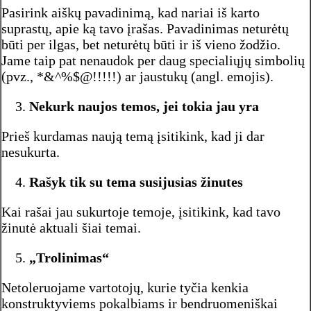
Pasirink aiškų pavadinimą, kad nariai iš karto
suprastų, apie ką tavo įrašas. Pavadinimas neturėtų
būti per ilgas, bet neturėtų būti ir iš vieno žodžio.
Jame taip pat nenaudok per daug specialiųjų simbolių
(pvz., *&^%$@!!!!!) ar jaustukų (angl. emojis).
Nekurk naujos temos, jei tokia jau yra
Prieš kurdamas naują temą įsitikink, kad ji dar
nesukurta.
Rašyk tik su tema susijusias žinutes
Kai rašai jau sukurtoje temoje, įsitikink, kad tavo
žinutė aktuali šiai temai.
„Trolinimas“
Netoleruojame vartotojų, kurie tyčia kenkia
konstruktyviems pokalbiams ir bendruomeniškai