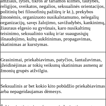
amžiaus, lyties, tikros ar tariamos kilmės, tautybės,
religijos, sveikatos, negalios, seksualinės orientacijos,
politinių bei filosofinių pažiūrų ir kt.), prekybos
žmonėmis, organizuoto nusikalstamumo, nelegalių
organizacijų, savęs žalojimo, savižudybės, kankinimų,
žiauraus elgesio su gyvūnais, karo nusikaltimų
teisinimo, seksualinio vaikų ir/ar suaugusiųjų
išnaudojimo, kultų aukštinimas, propagavimas,
skatinimas ar kurstymas.
Grasinimai, priekabiavimas, patyčios, šantažavimas,
įžeidinėjimas ar tokių veiksmų skatinimas asmenų ar
žmonių grupės atžvilgiu.
Seksualinis ar bet kokio kito pobūdžio priekabiavimas
arba nepageidaujamas dėmesys.