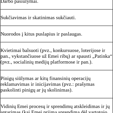
Darbo pasiūlymai.
Sukčiavimas ir skatinimas sukčiauti.
Nuorodos į kitus puslapius ir paslaugas.
Kvietimai balsuoti (pvz., konkursuose, loterijose ir
pan., vykstančiuose už Emei ribų) ar spausti „Patinka“
(pvz., socialinių medijų platformose ir pan.).
Pinigų siūlymas ar kitų finansinių operacijų
reklamavimas ir inicijavimas (pvz.: prašymas
paskolinti pinigų ar jų skolinimas).
Vidinių Emei procesų ir sprendimų atskleidimas ir jų
aptarimas (kai Emei priima sprendimą dėl vartotojo,