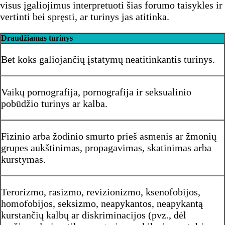
visus įgaliojimus interpretuoti šias forumo taisykles ir
vertinti bei spręsti, ar turinys jas atitinka.
Draudžiamas turinys
Bet koks galiojančių įstatymų neatitinkantis turinys.
Vaikų pornografija, pornografija ir seksualinio
pobūdžio turinys ar kalba.
Fizinio arba žodinio smurto prieš asmenis ar žmonių
grupes aukštinimas, propagavimas, skatinimas arba
kurstymas.
Terorizmo, rasizmo, revizionizmo, ksenofobijos,
homofobijos, seksizmo, neapykantos, neapykantą
kurstančių kalbų ar diskriminacijos (pvz., dėl