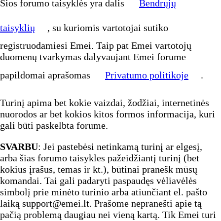
Šios forumo taisyklės yra dalis
Bendrųjų
taisyklių
, su kuriomis vartotojai sutiko
registruodamiesi Emei. Taip pat Emei vartotojų
duomenų tvarkymas dalyvaujant Emei forume
papildomai aprašomas
Privatumo politikoje
.
Turinį apima bet kokie vaizdai, žodžiai, internetinės
nuorodos ar bet kokios kitos formos informacija, kuri
gali būti paskelbta forume.
SVARBU
: Jei pastebėsi netinkamą turinį ar elgesį,
arba šias forumo taisykles pažeidžiantį turinį (bet
kokius įrašus, temas ir kt.), būtinai pranešk mūsų
komandai. Tai gali padaryti paspaudęs vėliavėlės
simbolį prie minėto turinio arba atiunčiant el. pašto
laiką support@emei.lt. Prašome nepranešti apie tą
pačią problemą daugiau nei vieną kartą. Tik Emei turi