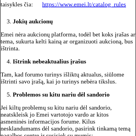
taisykles čia:
https://www.emei.lt/catalog_rules
Jokių aukcionų
Emei nėra aukcionų platforma, todėl bet koks įrašas ar
tema, sukurta kelti kainą ar organizuoti aukcioną, bus
ištrinta.
Ištrink nebeaktualius įrašus
Tam, kad forumo turinys išliktų aktualus, siūlome
ištrinti savo įrašą, kai jo turinys nebėra tikslus.
Problemos su kitu nariu dėl sandorio
Jei kiltų problemų su kitu nariu dėl sandorio,
neatskleisk jo Emei vartotojo vardo ar kitos
asmeninės informacijos forume. Kilus
nesklandumams dėl sandorio, pasirink tinkamą temą
pagalbos centre ir susisiek su mumis: