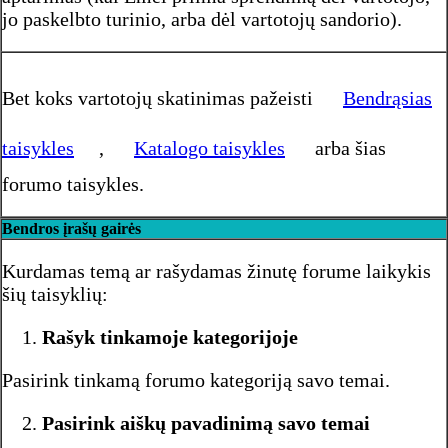
jo paskelbto turinio, arba dėl vartotojų sandorio).
Bet koks vartotojų skatinimas pažeisti
Bendrąsias
taisykles
,
Katalogo taisykles
arba šias
forumo taisykles.
Bendros įrašų gairės
Kurdamas temą ar rašydamas žinutę forume laikykis
šių taisyklių:
Rašyk tinkamoje kategorijoje
Pasirink tinkamą forumo kategoriją savo temai.
Pasirink aiškų pavadinimą savo temai