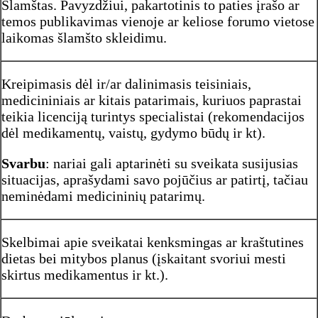
Šlamštas. Pavyzdžiui, pakartotinis to paties įrašo ar
temos publikavimas vienoje ar keliose forumo vietose
laikomas šlamšto skleidimu.
Kreipimasis dėl ir/ar dalinimasis teisiniais,
medicininiais ar kitais patarimais, kuriuos paprastai
teikia licenciją turintys specialistai (rekomendacijos
dėl medikamentų, vaistų, gydymo būdų ir kt).
Svarbu
: nariai gali aptarinėti su sveikata susijusias
situacijas, aprašydami savo pojūčius ar patirtį, tačiau
neminėdami medicininių patarimų.
Skelbimai apie sveikatai kenksmingas ar kraštutines
dietas bei mitybos planus (įskaitant svoriui mesti
skirtus medikamentus ir kt.).