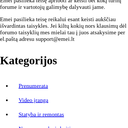
Emei pasilieka teisę apriboti ar keisti bet kokį turinį
forume ir vartotojų galimybę dalyvauti jame.
Emei pasilieka teisę reikalui esant keisti aukščiau
išvardintas taisykles. Jei kiltų kokių nors klausimų dėl
forumo taisyklių mes mielai tau į juos atsakysime per
el.paštą adresu support@emei.lt
Kategorijos
Prenumerata
Video įranga
Statyba ir remontas