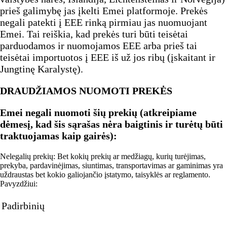
prieš galimybę jas įkelti Emei platformoje. Prekės
negali patekti į EEE rinką pirmiau jas nuomuojant
Emei. Tai reiškia, kad prekės turi būti teisėtai
parduodamos ir nuomojamos EEE arba prieš tai
teisėtai importuotos į EEE iš už jos ribų (įskaitant ir
Jungtinę Karalystę).
DRAUDŽIAMOS NUOMOTI PREKĖS
Emei negali nuomoti šių prekių (atkreipiame
dėmesį, kad šis sąrašas nėra baigtinis ir turėtų būti
traktuojamas kaip gairės):
Nelegalių prekių: Bet kokių prekių ar medžiagų, kurių turėjimas,
prekyba, pardavinėjimas, siuntimas, transportavimas ar gaminimas yra
uždraustas bet kokio galiojančio įstatymo, taisyklės ar reglamento.
Pavyzdžiui:
Padirbinių