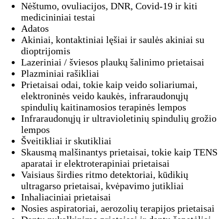
Nėštumo, ovuliacijos, DNR, Covid-19 ir kiti
medicininiai testai
Adatos
Akiniai, kontaktiniai lęšiai ir saulės akiniai su
dioptrijomis
Lazeriniai / šviesos plaukų šalinimo prietaisai
Plazminiai rašikliai
Prietaisai odai, tokie kaip veido soliariumai,
elektroninės veido kaukės, infraraudonųjų
spindulių kaitinamosios terapinės lempos
Infraraudonųjų ir ultravioletinių spindulių grožio
lempos
Šveitikliai ir skutikliai
Skausmą malšinantys prietaisai, tokie kaip TENS
aparatai ir elektroterapiniai prietaisai
Vaisiaus širdies ritmo detektoriai, kūdikių
ultragarso prietaisai, kvėpavimo jutikliai
Inhaliaciniai prietaisai
Nosies aspiratoriai, aerozolių terapijos prietaisai