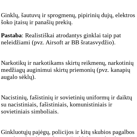
Ginklų, šautuvų ir sprogmenų, pipirinių dujų, elektros
šoko įtaisų ir panašių prekių.
Pastaba
: Realistiškai atrodantys ginklai taip pat
neleidžiami (pvz. Airsoft ar BB šratasvydžio).
Narkotikų ir narkotikams skirtų reikmenų, narkotinių
medžiagų auginimui skirtų priemonių (pvz. kanapių
augalo sėklų).
Nacistinių, fašistinių ir sovietinių uniformų ir daiktų
su nacistiniais, fašistiniais, komunistiniais ir
sovietiniais simboliais.
Ginkluotųjų pajėgų, policijos ir kitų skubios pagalbos