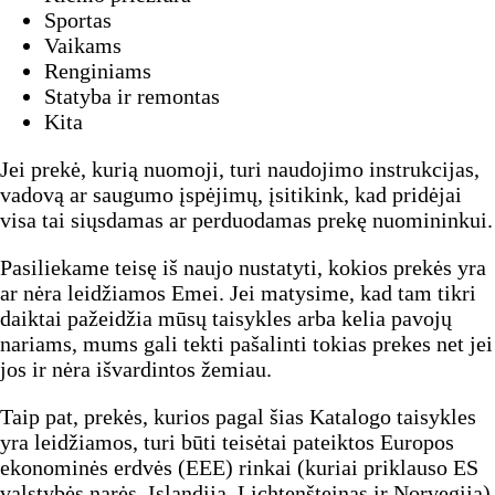
Sportas
Vaikams
Renginiams
Statyba ir remontas
Kita
Jei prekė, kurią nuomoji, turi naudojimo instrukcijas,
vadovą ar saugumo įspėjimų, įsitikink, kad pridėjai
visa tai siųsdamas ar perduodamas prekę nuomininkui.
Pasiliekame teisę iš naujo nustatyti, kokios prekės yra
ar nėra leidžiamos Emei. Jei matysime, kad tam tikri
daiktai pažeidžia mūsų taisykles arba kelia pavojų
nariams, mums gali tekti pašalinti tokias prekes net jei
jos ir nėra išvardintos žemiau.
Taip pat, prekės, kurios pagal šias Katalogo taisykles
yra leidžiamos, turi būti teisėtai pateiktos Europos
ekonominės erdvės (EEE) rinkai (kuriai priklauso ES
valstybės narės, Islandija, Lichtenšteinas ir Norvegija)