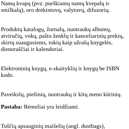
Namų kvapų (pvz. purškiamų namų kvepalų ir
smilkalų), oro drėkintuvų, valytuvų, difuzorių.
Produktų katalogų, žurnalų, nuotraukų albumų,
atviručių, vokų, pašto ženklų ir kanceliarinių prekių,
skirtų suaugusiems, tokių kaip užrašų knygelės,
dienoraščiai ir kalendoriai.
Elektroninių knygų, e-skaityklių ir knygų be ISBN
kodo.
Paveikslų, piešinių, nuotraukų ir kitų meno kūrinių.
Pastaba:
Rėmeliai yra leidžiami.
Tuščių apsauginių maišelių (angl. dustbags),