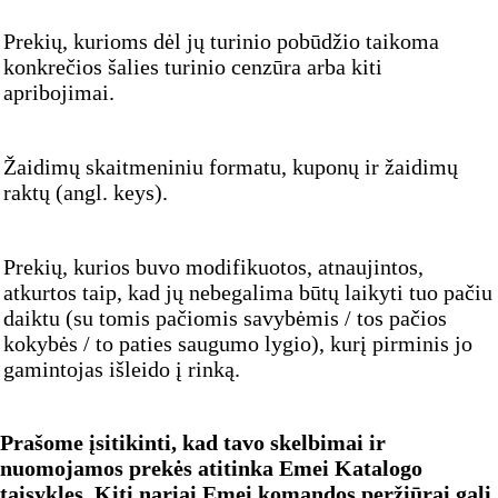
Prekių, kurioms dėl jų turinio pobūdžio taikoma
konkrečios šalies turinio cenzūra arba kiti
apribojimai.
Žaidimų skaitmeniniu formatu, kuponų ir žaidimų
raktų (angl. keys).
Prekių, kurios buvo modifikuotos, atnaujintos,
atkurtos taip, kad jų nebegalima būtų laikyti tuo pačiu
daiktu (su tomis pačiomis savybėmis / tos pačios
kokybės / to paties saugumo lygio), kurį pirminis jo
gamintojas išleido į rinką.
Prašome įsitikinti, kad tavo skelbimai ir
nuomojamos prekės atitinka Emei Katalogo
taisykles. Kiti nariai Emei komandos peržiūrai gali