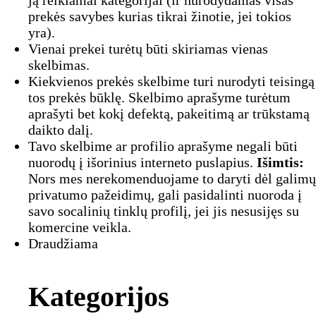
ją reikiamai kategorijai (ir nurodydamas visas
prekės savybes kurias tikrai žinotie, jei tokios
yra).
Vienai prekei turėtų būti skiriamas vienas
skelbimas.
Kiekvienos prekės skelbime turi nurodyti teisingą
tos prekės būklę. Skelbimo aprašyme turėtum
aprašyti bet kokį defektą, pakeitimą ar trūkstamą
daikto dalį.
Tavo skelbime ar profilio aprašyme negali būti
nuorodų į išorinius interneto puslapius.
Išimtis:
Nors mes nerekomenduojame to daryti dėl galimų
privatumo pažeidimų, gali pasidalinti nuoroda į
savo socalinių tinklų profilį, jei jis nesusijęs su
komercine veikla.
Draudžiama
Kategorijos