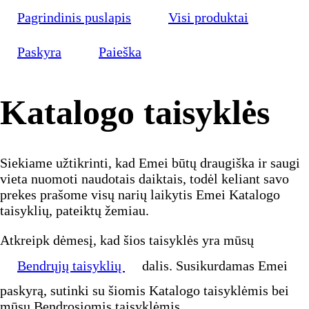
Pagrindinis puslapis
Visi produktai
Paskyra
Paieška
Katalogo taisyklės
Siekiame užtikrinti, kad Emei būtų draugiška ir saugi
vieta nuomoti naudotais daiktais, todėl keliant savo
prekes prašome visų narių laikytis Emei Katalogo
taisyklių, pateiktų žemiau.
Atkreipk dėmesį, kad šios taisyklės yra mūsų
Bendrųjų taisyklių
dalis. Susikurdamas Emei
paskyrą, sutinki su šiomis Katalogo taisyklėmis bei
mūsų Bendrosiomis taisyklėmis.