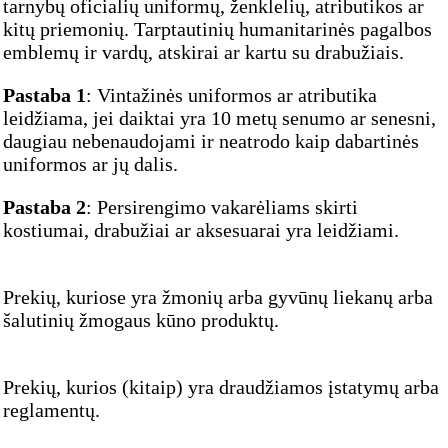
tarnybų oficialių uniformų, ženklelių, atributikos ar
kitų priemonių. Tarptautinių humanitarinės pagalbos
emblemų ir vardų, atskirai ar kartu su drabužiais.
Pastaba 1
: Vintažinės uniformos ar atributika
leidžiama, jei daiktai yra 10 metų senumo ar senesni,
daugiau nebenaudojami ir neatrodo kaip dabartinės
uniformos ar jų dalis.
Pastaba 2
: Persirengimo vakarėliams skirti
kostiumai, drabužiai ar aksesuarai yra leidžiami.
Prekių, kuriose yra žmonių arba gyvūnų liekanų arba
šalutinių žmogaus kūno produktų.
Prekių, kurios (kitaip) yra draudžiamos įstatymų arba
reglamentų.