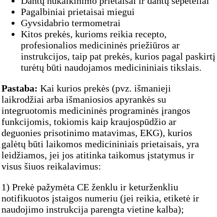
Dantų nukalkinimo prietaisai ir dantų šepetėliai
Pagalbiniai prietaisai miegui
Gyvsidabrio termometrai
Kitos prekės, kurioms reikia recepto,
profesionalios medicininės priežiūros ar
instrukcijos, taip pat prekės, kurios pagal paskirtį
turėtų būti naudojamos medicininiais tikslais.
Pastaba:
Kai kurios prekės (pvz. išmanieji
laikrodžiai arba išmaniosios apyrankės su
integruotomis medicininės programinės įrangos
funkcijomis, tokiomis kaip kraujospūdžio ar
deguonies prisotinimo matavimas, EKG), kurios
galėtų būti laikomos medicininiais prietaisais, yra
leidžiamos, jei jos atitinka taikomus įstatymus ir
visus šiuos reikalavimus:
1) Prekė pažymėta CE ženklu ir keturženkliu
notifikuotos įstaigos numeriu (jei reikia, etiketė ir
naudojimo instrukcija parengta vietine kalba);