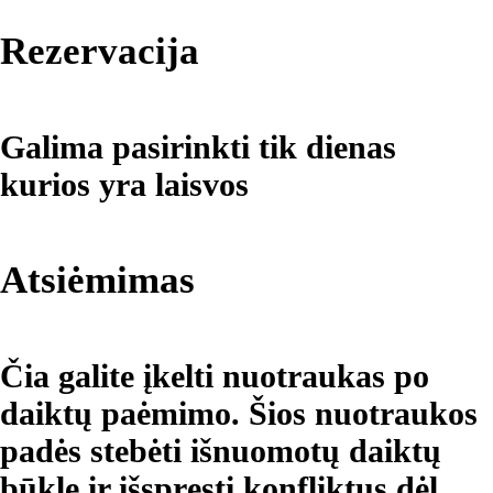
Rezervacija
Galima pasirinkti tik dienas
kurios yra laisvos
Atsiėmimas
Čia galite įkelti nuotraukas po
daiktų paėmimo. Šios nuotraukos
padės stebėti išnuomotų daiktų
būklę ir išspręsti konfliktus dėl