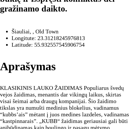
gražinamo daikto.
Šiauliai, , Old Town
Longitute: 23.31218245976813
Latitude: 55.932557545906754
Aprašymas
KLASIKINIS LAUKO ŽAIDIMAS Populiarus švedų
vejos žaidimas, menantis dar vikingų laikus, skirtas
visai šeimai arba draugų kompanijai. Šio žaidimo
tikslas yra numušti medinius blokelius, vadinamus
“kubbs’ais” mėtant į juos medines lazdeles, vadinamas
“kastpinnarais”. „KUBB“ žaidimas geriausiai gali būti
apibūdinamas kaip boulingo ir pasagų mėtymo