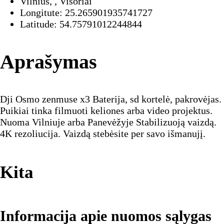
Vilnius, , Visoriai
Longitute: 25.265901935741727
Latitude: 54.75791012244844
Aprašymas
Dji Osmo zenmuse x3 Baterija, sd kortelė, pakrovėjas.
Puikiai tinka filmuoti keliones arba video projektus.
Nuoma Vilniuje arba Panevėžyje Stabilizuoją vaizdą.
4K rezoliucija. Vaizdą stebėsite per savo išmanujį.
Kita
Informacija apie nuomos sąlygas